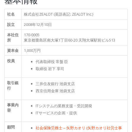
社名
株式会社ZEALOT (英語表記: ZEALOT Inc.)
設立
2008年12月10日
本社住
170-0005
所
東京都豊島区南大塚1丁目60-20 天翔大塚駅前ビル513
資本金
1,000万円
役員
代表取締役 常盤 臣
取締役 岩下 享司
取引銀
三井住友銀行 池袋支店
行
西京信用金庫 池袋支店
事業内
ITシステムの業務支援・受託開発
容
ITサービスの企画・提供
顧問
社会保険労務士 – 矢野カオリ (矢野カオリ社労士事